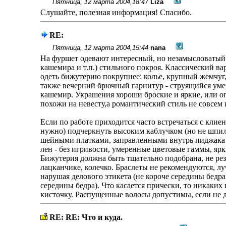
Пятница, 12 марта 2004,18:47
Liza
Слушайте, полезная информация! Спасибо.
RE:
Пятница, 12 марта 2004,15:44
nana
На фуршет одевают интересный, но незамысловатый в
кашемира и т.п.) стильного покроя. Классический ва
одеть бижутерию покрупнее: колье, крупный жемчуг, 
также вечерний брючный гарнитур - струящийся умер
кашемир. Украшения хороши броские и яркие, или опят
похожи на невесту,а романтический стиль не совсем 
Если по работе приходится часто встречаться с клие
нужно) подчеркнуть высоким каблучком (но не шпиль
шейными платками, заправленными внутрь пиджака 
лен - без игривости, умеренные цветовые гаммы, ярки
Бижутерия должна быть тщательно подобрана, не рез
лацканчике, колечко. Браслеты не рекомендуются, л
нарушая делового этикета (не короче середины бедра
середины бедра). Что касается прически, то никаких
кисточку. Распущенные волосы допустимы, если не 
RE: RE: Что и куда.