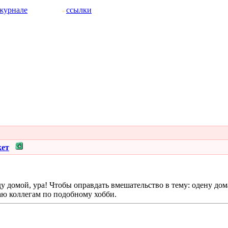
журнале
ссылки
кет
у домой, ура! Чтобы оправдать вмешательство в тему: одену д
аю коллегам по подобному хобби.