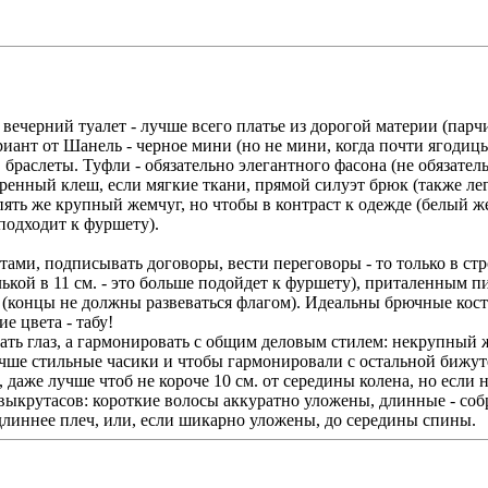
ечерний туалет - лучше всего платье из дорогой материи (парчи
риант от Шанель - черное мини (но не мини, когда почти ягодицы
браслеты. Туфли - обязательно элегантного фасона (не обязате
енный клеш, если мягкие ткани, прямой силуэт брюк (также ле
ь же крупный жемчуг, но чтобы в контраст к одежде (белый жемчу
подходит к фуршету).
нтами, подписывать договоры, вести переговоры - то только в с
кой в 11 см. - это больше подойдет к фуршету), приталенным 
(концы не должны развеваться флагом). Идеальны брючные кост
е цвета - табу!
ать глаз, а гармонировать с общим деловым стилем: некрупный 
учше стильные часики и чтобы гармонировали с остальной бижуте
, даже лучше чтоб не короче 10 см. от середины колена, но если
 выкрутасов: короткие волосы аккуратно уложены, длинные - соб
длиннее плеч, или, если шикарно уложены, до середины спины.