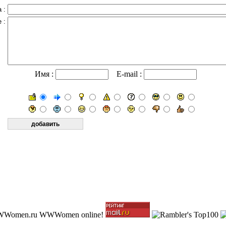
 :
 :
Имя :
E-mail :