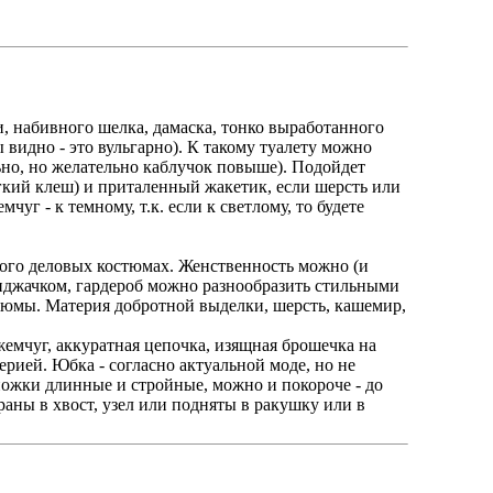
, набивного шелка, дамаска, тонко выработанного
 видно - это вульгарно). К такому туалету можно
льно, но желательно каблучок повыше). Подойдет
гкий клеш) и приталенный жакетик, если шерсть или
г - к темному, т.к. если к светлому, то будете
трого деловых костюмах. Женственность можно (и
пиджачком, гардероб можно разнообразить стильными
юмы. Материя добротной выделки, шерсть, кашемир,
жемчуг, аккуратная цепочка, изящная брошечка на
рией. Юбка - согласно актуальной моде, но не
 ножки длинные и стройные, можно и покороче - до
раны в хвост, узел или подняты в ракушку или в