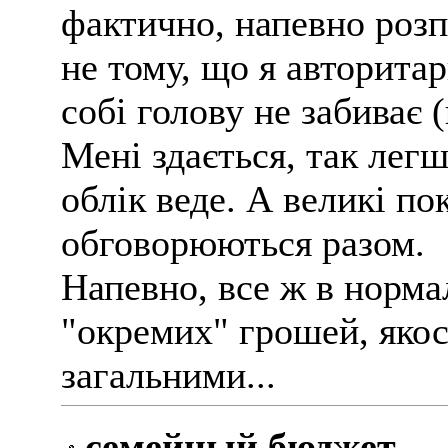
фактично, напевно розп
не тому, що я авторита
собі голову не забиває
Мені здається, так легш
облік веде. А великі по
обговорюються разом.
Напевно, все ж в нормал
"окремих" грошей, якос
загальними...
семейный бюджет