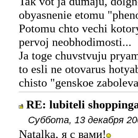
Tak vot ja dumaju, dolgn
obyasnenie etomu "phen
Potomu chto vechi kotor
pervoj neobhodimosti...
Ja toge chuvstvuju prya
to esli ne otovarus hoty
chisto "genskoe zabolev
RE: lubiteli shopping
Суббота, 13 декабря 20
Natalka, я с вами!