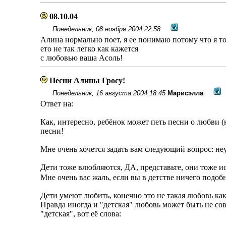
08.10.04
Понедельник, 08 ноября 2004,22:58
Алина нормально поет, я ее понимаю потому что я т
ето не так легко как кажется
с любовью ваша Асоль!
Песни Алины Гросу!
Понедельник, 16 августа 2004,18:45
Марисэлла
Ответ на:
Как, интересно, ребëнок может петь песни о любви (
песни!
Мне очень хочется задать вам следующий вопрос: не
Дети тоже влюбляются, ДА, представьте, они тоже 
Мне очень вас жаль, если вы в детстве ничего подо
Дети умеют любить, конечно это не такая любовь как
Правда иногда и "детская" любовь может быть не со
"детская", вот еë слова: