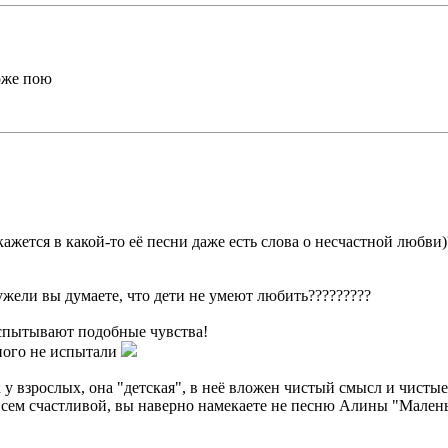
оже пою
кажется в какой-то еë песни даже есть слова о несчастной любви
ужели вы думаете, что дети не умеют любить?????????
испытывают подобные чувства!
бного не испытали
 у взрослых, она "детская", в неë вложен чистый смысл и чистые
всем счастливой, вы наверно намекаете не песню Алины "Маленьк