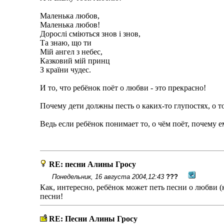
Маленька любов,
Маленька любов!
Дорослі сміються знов і знов,
Та знаю, що ти
Мій ангел з небес,
Казковий мій принц
З країни чудес.
И то, что ребëнок поëт о любви - это прекрасно!
Почему дети должны песть о каких-то глупостях, о т
Ведь если ребëнок понимает то, о чëм поëт, почему е
RE: песни Алины Гросу
Понедельник, 16 августа 2004,12:43
???
Как, интересно, ребëнок может петь песни о любви (
песни!
RE: Песни Алины Гросу