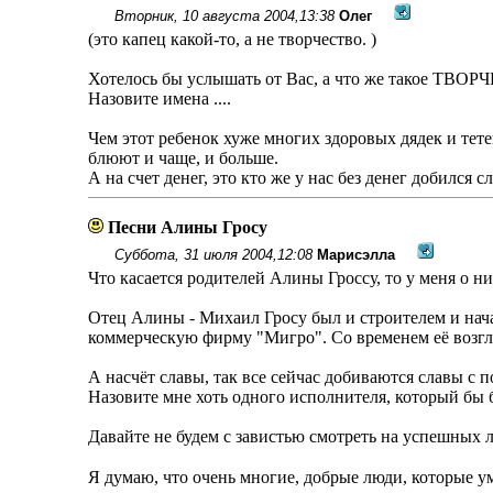
Вторник, 10 августа 2004,13:38
Олег
(это капец какой-то, а не творчество. )
Хотелось бы услышать от Вас, а что же такое ТВО
Назовите имена ....
Чем этот ребенок хуже многих здоровых дядек и тет
блюют и чаще, и больше.
А на счет денег, это кто же у нас без денег добился
Песни Алины Гросу
Суббота, 31 июля 2004,12:08
Марисэлла
Что касается родителей Алины Гроссу, то у меня о н
Отец Алины - Михаил Гросу был и строителем и нач
коммерческую фирму "Мигро". Со временем еë возгла
А насчëт славы, так все сейчас добиваются славы с п
Назовите мне хоть одного исполнителя, который бы 
Давайте не будем с завистью смотреть на успешных 
Я думаю, что очень многие, добрые люди, которые у