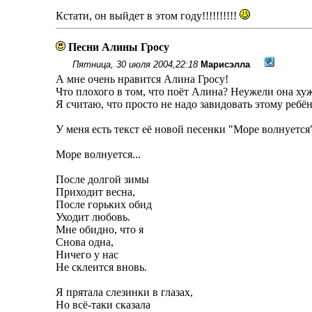
Кстати, он выйдет в этом году!!!!!!!!!!
Песни Алины Гросу
Пятница, 30 июля 2004,22:18
Марисэлла
А мне очень нравится Алина Гросу!
Что плохого в том, что поëт Алина? Неужели она ху
Я считаю, что просто не надо завидовать этому ребëн
У меня есть текст еë новой песенки "Море волнуется"
Море волнуется...
После долгой зимы
Приходит весна,
После горьких обид
Уходит любовь.
Мне обидно, что я
Снова одна,
Ничего у нас
Не склеится вновь.
Я прятала слезинки в глазах,
Но всë-таки сказала