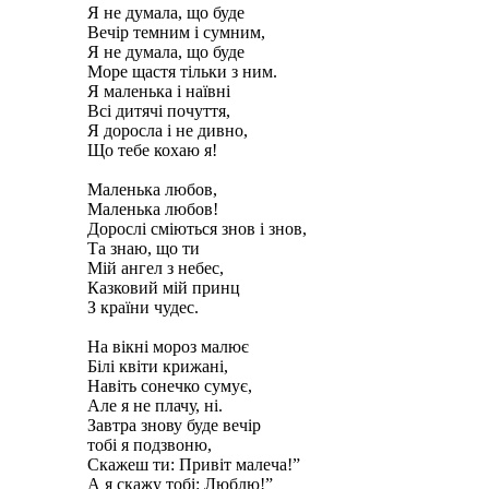
Я не думала, що буде
Вечір темним і сумним,
Я не думала, що буде
Море щастя тільки з ним.
Я маленька і наївні
Всі дитячі почуття,
Я доросла і не дивно,
Що тебе кохаю я!
Маленька любов,
Маленька любов!
Дорослі сміються знов і знов,
Та знаю, що ти
Мій ангел з небес,
Казковий мій принц
З країни чудес.
На вікні мороз малює
Білі квіти крижані,
Навіть сонечко сумує,
Але я не плачу, ні.
Завтра знову буде вечір
тобі я подзвоню,
Скажеш ти: Привіт малеча!”
А я скажу тобі: Люблю!”