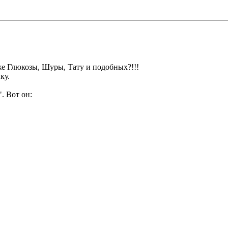
же Глюкозы, Шуры, Тату и подобных?!!!
ку.
. Вот он: