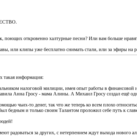
РЧЕСТВО.
ек, поющих откровенно халтурные песни? Или вам больше нравя
 славы, или клипы уже бесплатно снимать стали, или за эфиры на 
их такая информация:
альником налоговой милиции, имея опыт работы в финансовой и
вила Анна Гросу - мама Алины. А Михаил Гросу создал ещë одно
омощью чьих-то денег, так что же теперь ко всем плохо относитьс
был бедным и только своим Талантом проложил себе путь к слав
людей!
меют радоваться за других, с нетерпением ждут выхода нового а