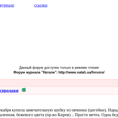
журнале
ссылки
Данный форум доступен только в режиме чтения
Форум журнала "Натали": http://www.natali.ua/forums/
аспродажи
кабря купила замечательную шубку из овчинки (цигейки). Нарадо
таленная, бежевого цвета (пр-во Киров) .. Просто мечта. Одна бе