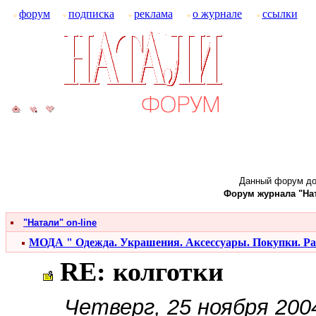
форум
подписка
реклама
о журнале
ссылки
Данный форум до
Форум журнала "Ната
"Натали" on-line
МОДА " Одежда. Украшения. Аксессуары. Покупки. Р
RE: колготки
Четверг, 25 ноября 200