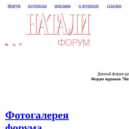
форум
подписка
реклама
о журнале
ссылки
Данный форум до
Форум журнала "Ната
Фотогалерея
форума