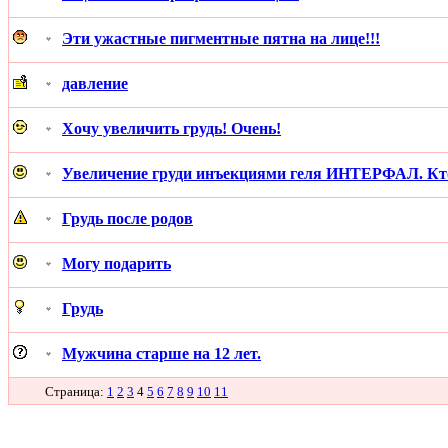
Эти ужастные пигментные пятна на лице!!!
давление
Хочу увеличить грудь! Очень!
Увеличение груди инъекциями геля ИНТЕРФАЛ. Кто д
Грудь после родов
Могу подарить
Грудь
Мужчина старше на 12 лет.
Страница:
1
2
3
4
5
6
7
8
9
10
11