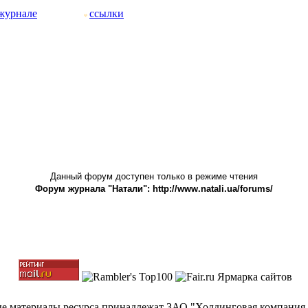
журнале
ссылки
Данный форум доступен только в режиме чтения
Форум журнала "Натали": http://www.natali.ua/forums/
ные материалы ресурса принадлежат ЗАО "Холдинговая компания