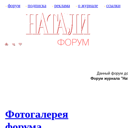
форум
подписка
реклама
о журнале
ссылки
Данный форум до
Форум журнала "Ната
Фотогалерея
форума