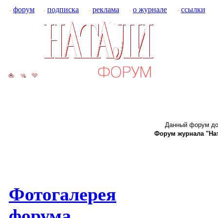
форум
подписка
реклама
о журнале
ссылки
Данный форум до
Форум журнала "Ната
Фотогалерея
форума