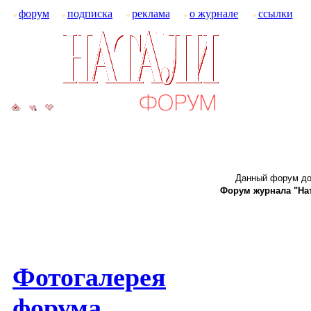
форум
подписка
реклама
о журнале
ссылки
Данный форум до
Форум журнала "Ната
Фотогалерея
форума