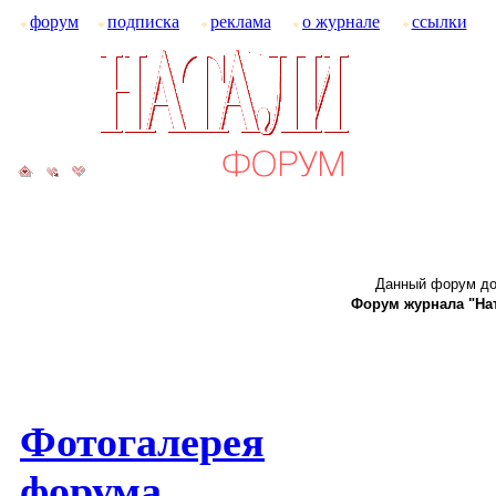
форум
подписка
реклама
о журнале
ссылки
Данный форум до
Форум журнала "Ната
Фотогалерея
форума