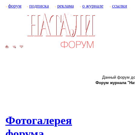
форум
подписка
реклама
о журнале
ссылки
Данный форум до
Форум журнала "Ната
Фотогалерея
форума