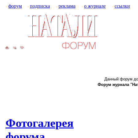
форум
подписка
реклама
о журнале
ссылки
Данный форум до
Форум журнала "Ната
Фотогалерея
форума