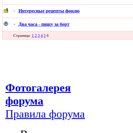
Интересные рецепты фондю
Два часа - пищу за борт
Страница:
1
2
3
4
5
6
Фотогалерея
форума
Правила форума