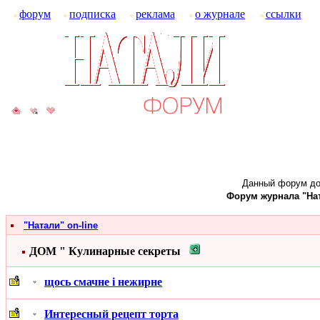
форум
подписка
реклама
о журнале
ссылки
Данный форум до
Форум журнала "Ната
"Натали" on-line
ДОМ " Кулинарные секреты
щось смачне і нежирне
Интересный рецепт торта