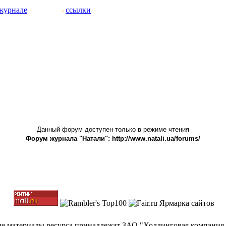
журнале
ссылки
Данный форум доступен только в режиме чтения
Форум журнала "Натали": http://www.natali.ua/forums/
ные материалы ресурса принадлежат ЗАО "Холдинговая компания