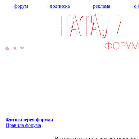
форум
подписка
реклама
о 
Фотогалерея форума
Правила форума
Все права на статьи, иллюстрации, и