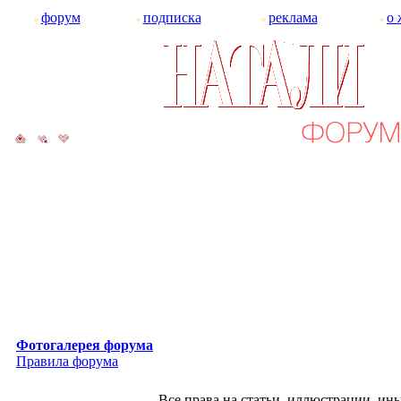
форум
подписка
реклама
о 
Фотогалерея форума
Правила форума
Все права на статьи, иллюстрации, и