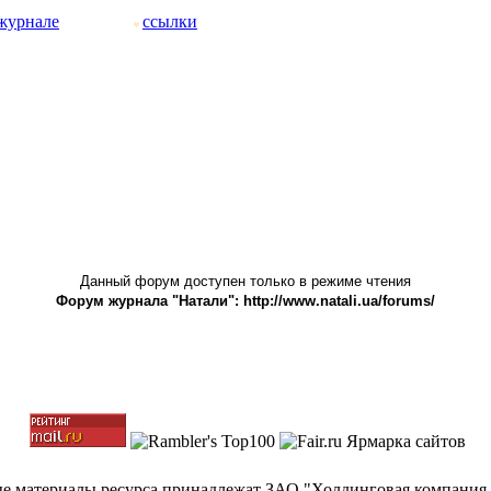
журнале
ссылки
Данный форум доступен только в режиме чтения
Форум журнала "Натали": http://www.natali.ua/forums/
ные материалы ресурса принадлежат ЗАО "Холдинговая компания