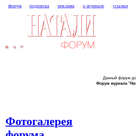
форум
подписка
реклама
о журнале
ссылки
Данный форум до
Форум журнала "Ната
Фотогалерея
форума