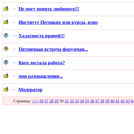
Не могу понять любимого!!!
Институт Песоцких или курсы, плиз
Халатность врачей!!!
Пятничная встреча форумчан...
Кого достала работа?
мои размышления...
Модератор
Страница:
<<<
26
27
28
29
30
31
32
33
34
35
36
37
38
39
40
41
42
43
4