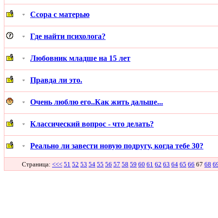
Ссора с матерью
Где найти психолога?
Любовник младше на 15 лет
Правда ли это.
Очень люблю его..Как жить дальше...
Классический вопрос - что делать?
Реально ли завести новую подругу, когда тебе 30?
Страница:
<<<
51
52
53
54
55
56
57
58
59
60
61
62
63
64
65
66
67
68
6