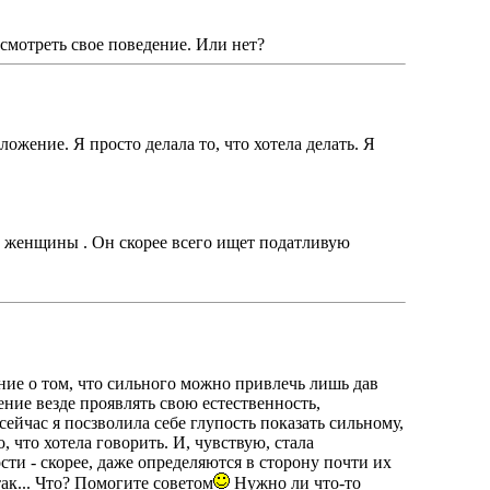
ресмотреть свое поведение. Или нет?
ожение. Я просто делала то, что хотела делать. Я
е женщины . Он скорее всего ищет податливую
ние о том, что сильного можно привлечь лишь дав
ние везде проявлять свою естественность,
сейчас я посзволила себе глупость показать сильному,
, что хотела говорить. И, чувствую, стала
сти - скорее, даже определяются в сторону почти их
так... Что? Помогите советом
Нужно ли что-то