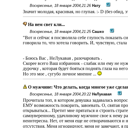
Воскресенье, 18 января 2004,21:26
Нату
Значит молодая, красивая, но глупая. :- D (без обид,
На нем свет кли...
Воскресенье, 18 января 2004,21:25
Сашко
"Вот и сейчас я посзволила себе глупость показать с
говорила то, что хотела говорить. И, чувствую, стала
- Боюсь Вас , НеЛукавая , разочаровать .
Скорее всего Ваш избранник - слабак или ему не н
дурочку , которая будет бояться поднять глаза на него
Но это мое , сугубо личное мнение ...
О мужчине: Что делать, когда многое уже сдела
Воскресенье, 18 января 2004,20:22
НеЛукавая
Прочитала топ, в котором девушка задавалась вопрос
ЕМУ возможность покорить, завоевать. О, святая про
открываться... Претит мне прятаться и строить страт
самоуверенному, удачливому мужчине свое к нему расп
неинтересна. Нет, от меня еще не отворачиваются и 
отсутствия. Меня игнорируют, меня не замечают, я пр