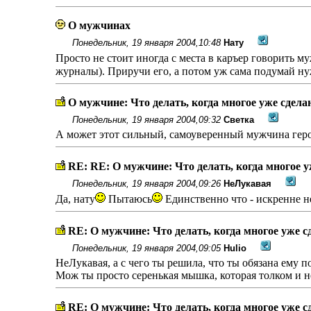
О мужчинах
Понедельник, 19 января 2004,10:48
Нату
Просто не стоит иногда с места в каръер говорить м
журналы). Приручи его, а потом уж сама подумай нужн
О мужчине: Что делать, когда многое уже сдела
Понедельник, 19 января 2004,09:32
Светка
А может этот сильный, самоуверенный мужчина геро
RE: RE: О мужчине: Что делать, когда многое у
Понедельник, 19 января 2004,09:26
НеЛукавая
Да, нату
Пытаюсь
Единственно что - искренне не
RE: О мужчине: Что делать, когда многое уже с
Понедельник, 19 января 2004,09:05
Hulio
НеЛукавая, а с чего ты решила, что ты обязана ему 
Мож ты просто серенькая мышка, которая толком и не
RE: О мужчине: Что делать, когда многое уже с