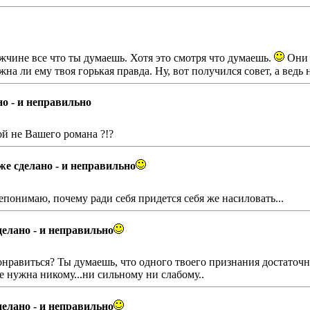
ужчине все что ты думаешь. Хотя это смотря что думаешь.
Они к
а ли ему твоя горькая правда. Ну, вот получился совет, а ведь 
но - и неправильно
й не Вашего романа ?!?
же сделано - и неправильно
понимаю, почему ради себя придется себя же насиловать...
делано - и неправильно
понравиться? Ты думаешь, что одного твоего признания достаточн
 нужна никому...ни сильному ни слабому..
делано - и неправильно