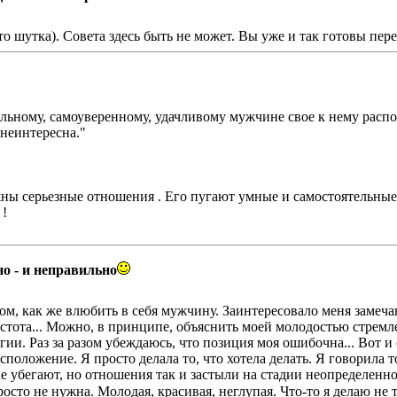
 это шутка). Совета здесь быть не может. Вы уже и так готовы пе
ильному, самоуверенному, удачливому мужчине свое к нему распол
 неинтересна."
ужны серьезные отношения . Его пугают умные и самостоятельны
 !
но - и неправильно
ом, как же влюбить в себя мужчину. Заинтересовало меня замеча
стота... Можно, в принципе, объяснить моей молодостью стремле
егии. Раз за разом убеждаюсь, что позиция моя ошибочна... Вот и 
оложение. Я просто делала то, что хотела делать. Я говорила то
не убегают, но отношения так и застыли на стадии неопределенно
осто не нужна. Молодая, красивая, неглупая. Что-то я делаю не 