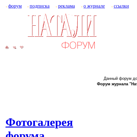
форум
подписка
реклама
о журнале
ссылки
Данный форум до
Форум журнала "Ната
Фотогалерея
форума