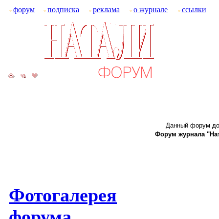
форум
подписка
реклама
о журнале
ссылки
Данный форум до
Форум журнала "Ната
Фотогалерея
форума