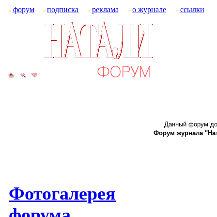
форум
подписка
реклама
о журнале
ссылки
Данный форум до
Форум журнала "Ната
Фотогалерея
форума