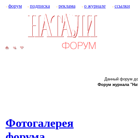
форум
подписка
реклама
о журнале
ссылки
Данный форум до
Форум журнала "Ната
Фотогалерея
форума