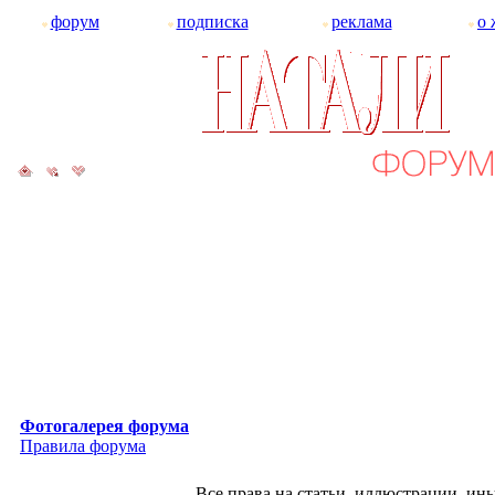
форум
подписка
реклама
о 
Фотогалерея форума
Правила форума
Все права на статьи, иллюстрации, и