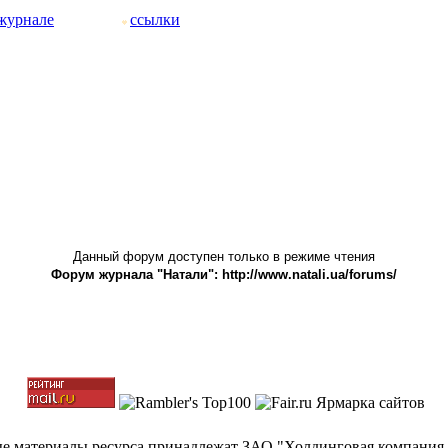
журнале
ссылки
Данный форум доступен только в режиме чтения
Форум журнала "Натали": http://www.natali.ua/forums/
ные материалы ресурса принадлежат ЗАО "Холдинговая компания