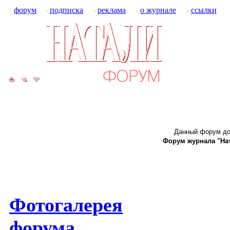
форум
подписка
реклама
о журнале
ссылки
Данный форум до
Форум журнала "Ната
Фотогалерея
форума