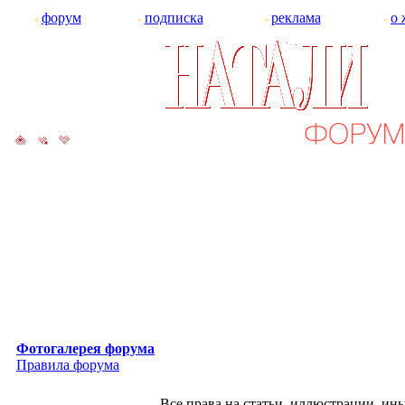
форум
подписка
реклама
о 
Фотогалерея форума
Правила форума
Все права на статьи, иллюстрации, и