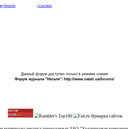
журнале
ссылки
Данный форум доступен только в режиме чтения
Форум журнала "Натали": http://www.natali.ua/forums/
ные материалы ресурса принадлежат ЗАО "Холдинговая компания