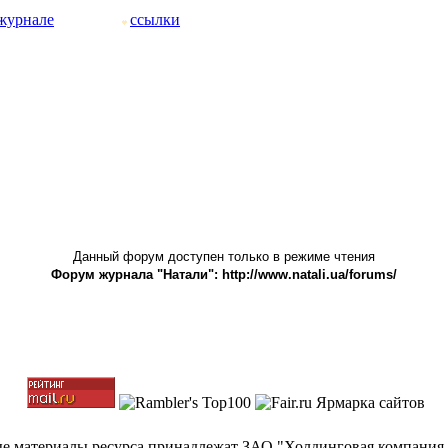
журнале
ссылки
Данный форум доступен только в режиме чтения
Форум журнала "Натали": http://www.natali.ua/forums/
ные материалы ресурса принадлежат ЗАО "Холдинговая компания