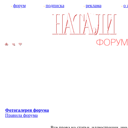
форум
подписка
реклама
о 
Фотогалерея форума
Правила форума
Все права на статьи, иллюстрации, и