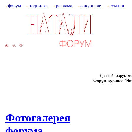
форум
подписка
реклама
о журнале
ссылки
Данный форум до
Форум журнала "Ната
Фотогалерея
форума