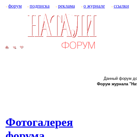
форум
подписка
реклама
о журнале
ссылки
Данный форум до
Форум журнала "Ната
Фотогалерея
форума