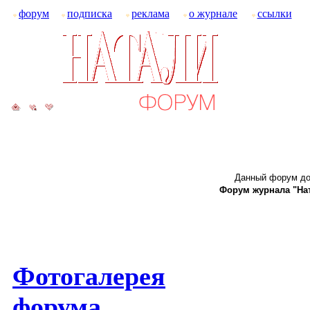
форум
подписка
реклама
о журнале
ссылки
Данный форум до
Форум журнала "Ната
Фотогалерея
форума