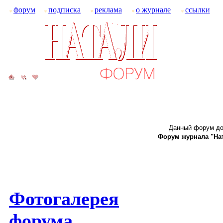
форум
подписка
реклама
о журнале
ссылки
Данный форум до
Форум журнала "Ната
Фотогалерея
форума