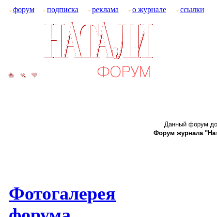
форум
подписка
реклама
о журнале
ссылки
Данный форум до
Форум журнала "Ната
Фотогалерея
форума