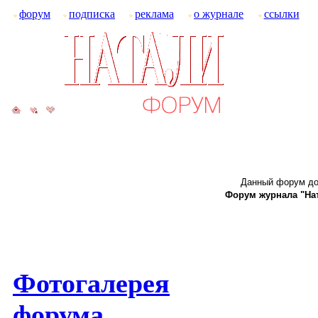
форум
подписка
реклама
о журнале
ссылки
Данный форум до
Форум журнала "Ната
Фотогалерея
форума