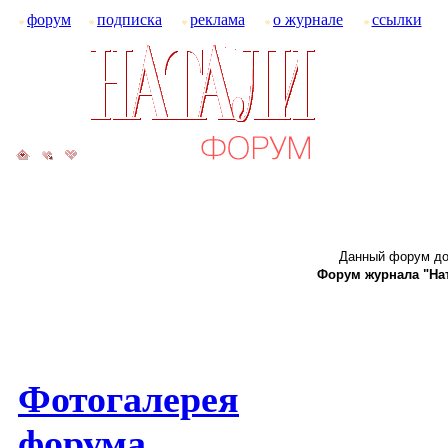
форум
подписка
реклама
о журнале
ссылки
Данный форум до
Форум журнала "Ната
Фотогалерея
форума