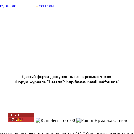
журнале
ссылки
Данный форум доступен только в режиме чтения
Форум журнала "Натали": http://www.natali.ua/forums/
ные материалы ресурса принадлежат ЗАО "Холдинговая компания