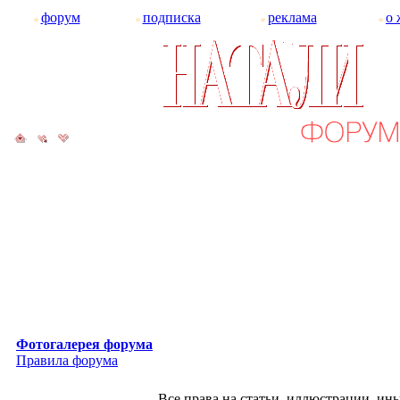
форум
подписка
реклама
о 
Фотогалерея форума
Правила форума
Все права на статьи, иллюстрации, и