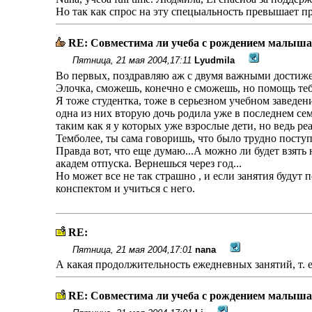
Но так как спрос на эту спецыальность превышает пре
RE: Совместима ли учеба с рождением малыша
Пятница, 21 мая 2004,17:11
Lyudmila
Во первых, поздравляю аж с двумя важными достижен
Элочка, сможешь, конечно е сможешь, но помощь теб
Я тоже студентка, тоже в серьезном учебном заведени
одна из них вторую дочь родила уже в последнем сем
таким как я у которых уже взрослые дети, но ведь ре
Темболее, ты сама говоришь, что было трудно поступи
Правда вот, что еще думаю...А можно ли будет взять
академ отпуска. Вернешься через год...
Но может все не так страшно , и если занятия будут 
конспектом и учиться с него.
RE:
Пятница, 21 мая 2004,17:01
nana
А какая продолжительность ежедневных занятий, т. е
RE: Совместима ли учеба с рождением малыша