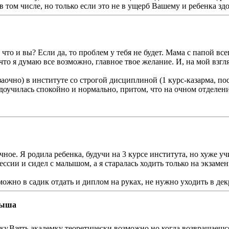
, в том числе, но только если это не в ущерб Вашему и ребенка 
 что и вы? Если да, то проблем у тебя не будет. Мама с папой все
о я думаю все возможно, главное твое желание. И, на мой взгляд
аочно) в институте со строгой дисциплиной (1 курс-казарма, посл
доучилась спокойно и нормально, притом, что на очном отделении
ное. Я родила ребенка, будучи на 3 курсе института, но хуже уч
ессии и сидел с малышом, а я старалась ходить только на экзаме
можно в садик отдать и диплом на руках, не нужно уходить в дек
лыша
ержку.Взять академку теоретически возможно но когда возвращае