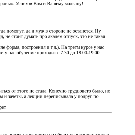
здоровью. Успехов Вам и Вашему малышу!
гда помогут, да и муж в стороне не останется. Ну
, не стоит думать про академ отпуск, это не такая
е форма, построения и т.д.). На третм курсе у нас
 у нас обучение проходит с 7.30 до 18.00-19.00
иться от этого не стала. Конечно трудновато было, но
ны и зачеты, а лекции переписывала у подруг по
рет
шся то подаеш документы на общих основаниях заново.