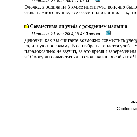
Пятница, 21 мая 2004,17:01
Li
Элочка, я родила на 3 курсе института, конечно было
стала намного лучше, все сессии на отлично. Так, чт
Совместима ли учеба с рождением малыша
Пятница, 21 мая 2004,16:47
Элочка
Девочки, как вы считаете возможно совместить учеб
годичную программу. В сентябре начинается учеба. У
парадоксально не звучит, за это время я забеременел
я? Смогу ли совместить два столь важных события?
Тема
Сообщение