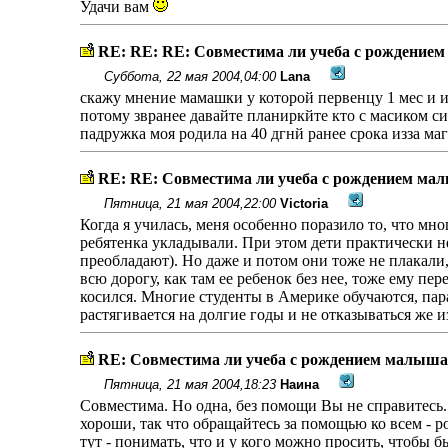
Удачи вам
RE: RE: RE: Совместима ли учеба с рождение
Суббота, 22 мая 2004,04:00
Lana
скажу мнение мамашки у которой первенцу 1 мес и из
потому звранее давайте планиркйте кто с масиком сид
падружка моя родила на 40 дгнй ранее срока изза ма
RE: RE: Совместима ли учеба с рождением ма
Пятница, 21 мая 2004,22:00
Victoria
Когда я училась, меня особенно поразило то, что мно
ребятенка укладывали. При этом дети практически не
преобладают). Но даже и потом они тоже не плакали, 
всю дорогу, как там ее ребенок без нее, тоже ему пе
косился. Многие студенты в Америке обучаются, парал
растягивается на долгие годы и не отказываться же и
RE: Совместима ли учеба с рождением малыша
Пятница, 21 мая 2004,18:23
Наина
Совместима. Но одна, без помощи Вы не справитесь.
хороши, так что обращайтесь за помощью ко всем - р
тут - понимать, что и у кого можно просить, чтобы 