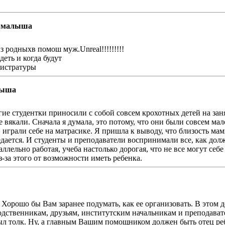
м малыша
 родныxв помош муж.Unreal!!!!!!!!!
еть и когда будут
гистратуры
лыша
гие студентки приносили с собой совсем крохотных детей на занят
 вякали. Сначала я думала, это потому, что они были совсем ма
играли себе на матрасике. Я пришла к выводу, что близость мамы
редается. И студенты и преподаватели воспринимали все, как дол
лельно работая, учеба настолько дорогая, что не все могут себе 
з-за этого от возможности иметь ребенка.
 Хорошо бы Вам заранее подумать, как ее организовать. В этом
одственникам, друзьям, институтским начальникам и преподавате
был толк. Ну, а главным Вашим помощником должен быть отец ребе