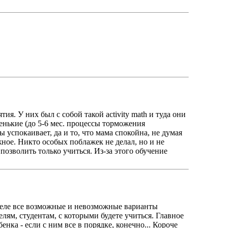
ия. У них был с собой такой activity math и туда они
ленькие (до 5-6 мес. процессы торможения
 успокаивает, да и то, что мама спокойна, не думая
жное. Никто особых поблажек не делал, но и не
позволить только учиться. Из-за этого обучение
 деле все возможные и невозможные варианты
лям, студентам, с которыми будете учиться. Главное
нка - если с ним все в порядке, конечно... Короче