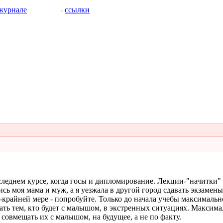
журнале
ссылки
следнем курсе, когда госы и дипломирование. Лекции-"начитки" 
ь моя мама и муж, а я уезжала в другой город сдавать экзамены
-крайней мере - попробуйте. Только до начала учебы максимально
елать тем, кто будет с малышом, в экстренных ситуациях. Максим
 совмещать их с малышом, на будущее, а не по факту.