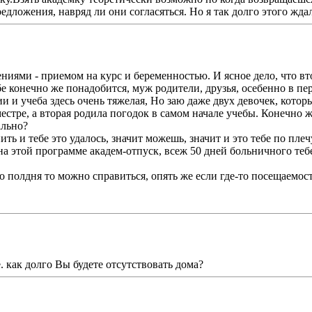
дложения, навряд ли они согласяться. Но я так долго этого ждала
иями - приемом на курс и беременностью. И ясное дело, что вт
е конечно же понадобится, муж родители, друзья, осебенно в пе
и и учеба здесь очень тяжелая, Но заю даже двух девочек, котор
естре, а вторая родила погодок в самом начале учебы. Конечно 
ально?
ть и тебе это удалось, значит можешь, значит и это тебе по плеч
 на этой программе академ-отпуск, всеж 50 дней больничного теб
по полдня то можно справиться, опять же если где-то посещаемос
. как долго Вы будете отсутствовать дома?