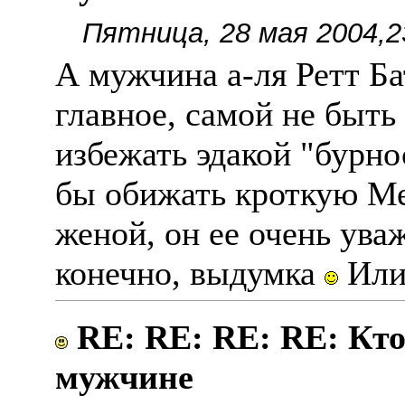
Пятница, 28 мая 2004,2
А мужчина а-ля Ретт Бат
главное, самой не быть 
избежать эдакой "бурн
бы обижать кроткую Ме
женой, он ее очень уваж
конечно, выдумка
Или 
RE: RE: RE: RE: Кто
мужчине