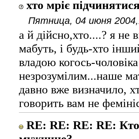
хто мріє підчинятися
Пятница, 04 июня 2004,
а й дійсно,хто....? я не
мабуть, і будь-хто інши
владою когось-чоловіка
незрозумілим...наше ма
давно вже визначило, хто
говорить вам не фемініс
RE: RE: RE: RE: Кто
мужчине?