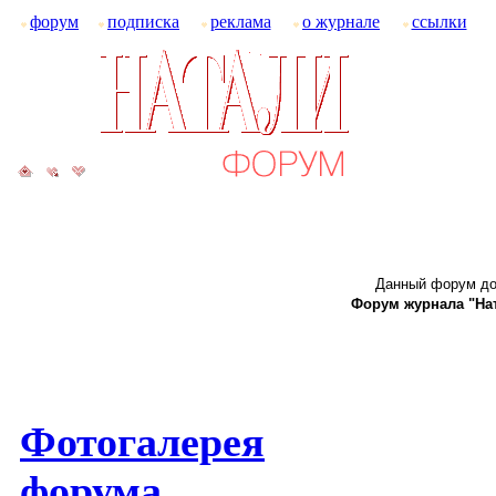
форум
подписка
реклама
о журнале
ссылки
Данный форум до
Форум журнала "Ната
Фотогалерея
форума