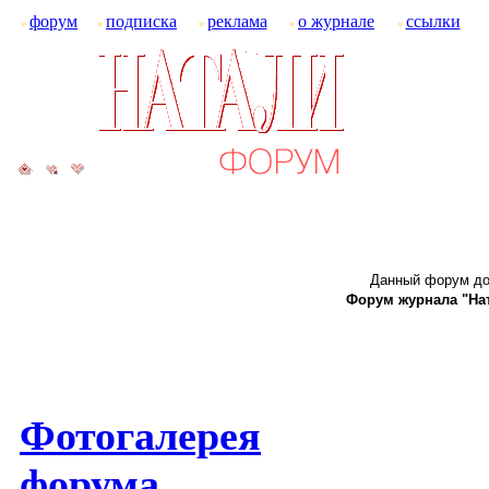
форум
подписка
реклама
о журнале
ссылки
Данный форум до
Форум журнала "Ната
Фотогалерея
форума