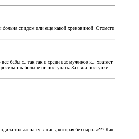
 ты больна спидом или еще какой хреновиной. Отомсти
се бабы с.. так так и среди вас мужиков к... хватает.
росила так больше не поступать. За свои поступки
одила только на ту запись, которая без пароля??? Как