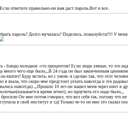
Если ответите правильно-он вам даст пароль.Вот и все.
добрать пароль? Долго мучалась? Поделись, пожалуйста!!!! У меня
ь - блюдо холодное -сто процентов! Если люди умные, то это надо
 да много чего еще было,,,В 24 года он был законченным циником,
а-хватит! Буду мстить, но с умом- я сделаю так, что этот челов
я знала, что скоро мне предстоит уехать навсегда и это радовало
вались навсегда) ,,,Прошло 10 лет-он нашел меня через инет в дру
волочью(называется время лечит), но проучить его надо было,,,
 бросили Он мне потом говорил, что вел себя так, потому что не
оступила в свой институт и тд) Только че-то он мне это сказал пос