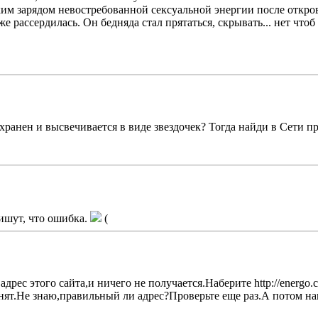
ким зарядом невостребованной сексуальной энергии после откро
е рассердилась. Он бедняда стал прятаться, скрывать... нет чтоб 
охранен и высвечивается в виде звездочек? Тогда найди в Сети п
пишут, что ошибка.
(
рес этого сайта,и ничего не получается.Наберите http://energo.cg
занят.Не знаю,правильный ли адрес?Проверьте еще раз.А потом н