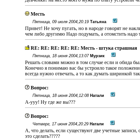
Месть
Пятница, 09 июля 2004,20:19
Татьяна
Привет! Не хочу пугать, но в народе говорят не нак
чем либо другимю Надо подумать, а отомстить надо т
RE: RE: RE: RE: RE: Месть - штука страшная
Пятница, 18 июня 2004,13:07
Мурзик
Решать словами можно в том случае если и обида была 
Конечно я понимаю вас бы устроило такое положение
всегда нужно отвечать, а то как думать ширинкой так 
Вопрос:
Пятница, 18 июня 2004,12:08
Натали
А-ууу! Ну где же вы???
Вопрос:
Четверг, 17 июня 2004,20:29
Натали
А, что делать, если существуют две учетные записи, о
это сделать?????