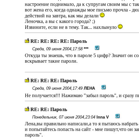
настроение поднимало, да к супругам своим мы с та
вот жена его, когда однажды мое письмо прочла - дюж
действий на завтра, как мы делали
Леночка, а вы с какого города? ;)
Извините, если не в тему. Так... нахлынуло
RE: RE: RE: RE: Пароль
Среда, 09 июня 2004,17:58
***
Откуда ты знаешь, что в пароле 5 цифр? Значит он с
вскрывает такие пароли.
RE: RE: RE: Пароль
Среда, 09 июня 2004,17:49
ЛЕНА
Не получается!!! Нажимаю "забыл пароль", и сразу 
RE: RE: Пароль
Понедельник, 07 июня 2004,23:04
Inna V
Лена,вы правильно написали,а то я пытаюсь набрать ад
и попытайтесь попасть на сайт - мне пишут,что он 
пароль".