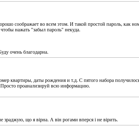
хорошо соображает во всем этом. И такой простой пароль, как но
 чтобы нажать "забыл пароль" некуда.
Буду очень благодарна.
мер квартиры, даты рождения и т.д. С пятого набора получилось
 Просто проанализируй всю информацию.
е зраджую, що я вірна. А він рогами вперся і не вірить.