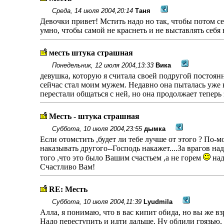
Среда, 14 июля 2004,20:14
Таня
Девочки привет! Мстить надо но так, чтобы потом се
умно, чтобы самой не краснеть и не выставлять себя 
месть штука страшная
Понедельник, 12 июля 2004,13:33
Вика
девушка, которую я считала своей подругой постоянн
сейчас стал моим мужем. Недавно она пыталась уже в
перестали общаться с ней, но она продолжает теперь
Месть - штука страшная
Суббота, 10 июля 2004,23:55
дымка
Если отомстить ,будет ли тебе лучше от этого ? По-м
наказывать другого--Господь накажет....За врагов н
того ,что это было Вашим счастьем ,а не горем
над
Счастливо Вам!
RE: Месть
Суббота, 10 июля 2004,11:39
Lyudmila
Алла, я понимаю, что в вас кипит обида, но вы же вз
Надо переступить и идти дальше. Ну облили грязью, 