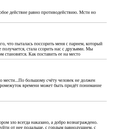
 любое действие равно противодействию. Мсти но
го, что пыталась поссорить меня с парнем, который
 получается, стала ссорить нас с друзьями. Мы
м становятся. Как поставить ее на место
до мести...По большому счëту человек не должен
то промежуток времени может быть придëт понимание
ором зло всегда наказано, а добро вознаграждено.
и уйти от нее подальше, с гордым равнодушием, с