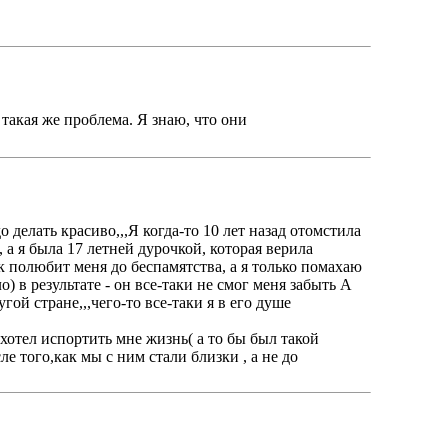
 такая же проблема. Я знаю, что они
 делать красиво,,,Я когда-то 10 лет назад отомстила
 а я была 17 летней дурочкой, которая верила
ек полюбит меня до беспамятства, а я только помахаю
) в результате - он все-таки не смог меня забыть А
гой стране,,,чего-то все-таки я в его душе
 хотел испортить мне жизнь( а то бы был такой
ле того,как мы с ним стали близки , а не до