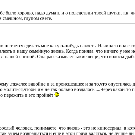
бе было хорошо, надо думать и о поледствии твоей шутки, т.к.
в смешном, глупом свете.
о пытается сделать мне какую-нибудь пакость. Начинала она с то
лезть в нашу семейную жизнь. Когда поняла, что ничего у нее не
 за нашей спиной. Она рассказывает такие вещи, что волосы дыбо
оему ,тяжелее вдвойне и за происшедшее и за то,что опустилась 
адо молиться,чтобы им не так больно воздалось.....Через какой-
о пережить и это пройдëт
рослый человек, понимаете, что жизнь - это не киносериал, в кот
так зачем возвращаться и еще в этой грязи валяться, не лучше л