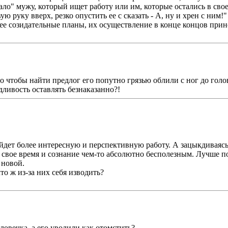
тало" мужу, который ищет работу или им, которые остались в св
ую руку вверх, резко опустить ее с сказать - А, ну и хрен с ним
е созидательные планы, их осуществление в конце концов прин
но чтобы найти предлог его попутно грязью облили с ног до гол
дливость оставлять безнаказанно?!
йдет более интересную и перспективную работу. А зацыкдиваясь
 свое время и сознание чем-то абсолютно бесполезным. Лучше по
 новой.
о ж из-за них себя изводить?
ловечка, а его уволили как отомстить?