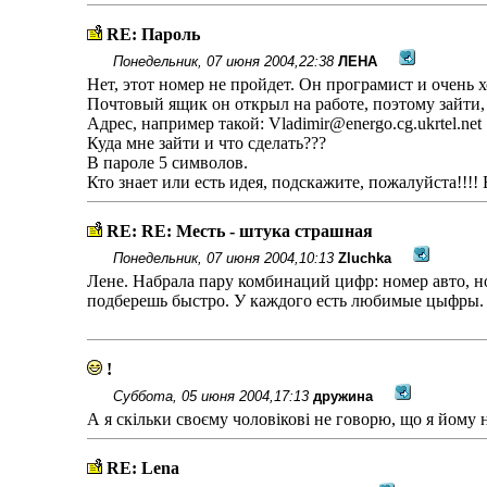
RE: Пароль
Понедельник, 07 июня 2004,22:38
ЛЕНА
Нет, этот номер не пройдет. Он програмист и очень 
Почтовый ящик он открыл на работе, поэтому зайти,
Адрес, например такой:
Vladimir@energo.cg.ukrtel.net
Куда мне зайти и что сделать???
В пароле 5 символов.
Кто знает или есть идея, подскажите, пожалуйста!!!! 
RE: RE: Месть - штука страшная
Понедельник, 07 июня 2004,10:13
Zluchka
Лене. Набрала пару комбинаций цифр: номер авто, но
подберешь быстро. У каждого есть любимые цыфры.
!
Суббота, 05 июня 2004,17:13
дружина
А я скільки своєму чоловікові не говорю, що я йому н
RE: Lena