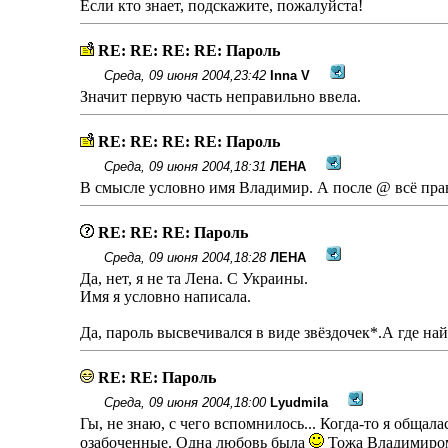
Если кто знает, подскажите, пожалуйста!
RE: RE: RE: RE: Пароль
Среда, 09 июня 2004,23:42
Inna V
Значит первую часть неправильно ввела.
RE: RE: RE: RE: Пароль
Среда, 09 июня 2004,18:31
ЛЕНА
В смысле условно имя Владимир. А после @ всë пра
RE: RE: RE: Пароль
Среда, 09 июня 2004,18:28
ЛЕНА
Да, нет, я не та Лена. С Украины.
Имя я условно написала.
Да, пароль высвечивался в виде звëздочек*.А где на
RE: RE: Пароль
Среда, 09 июня 2004,18:00
Lyudmila
Гы, не знаю, с чего вспомнилось... Когда-то я общал
озабоченные. Одна любовь была
Тожа Владимиром з