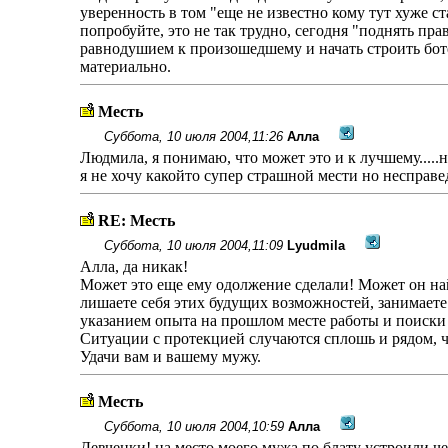
уверенность в том "еще не известно кому тут хуже с
попробуйте, это не так трудно, сегодня "поднять прав
равнодушием к произошедшему и начать строить боте
материально.
Месть
Суббота, 10 июля 2004,11:26
Алла
Людмила, я понимаю, что может это и к лучшему.....
я не хочу какойто супер страшной мести но несправе
RE: Месть
Суббота, 10 июля 2004,11:09
Lyudmila
Алла, да никак!
Может это еще ему одолжение сделали! Может он на
лишаете себя этих будущих возможностей, занимаете
указанием опыта на прошлом месте работы и поиски
Ситуации с протекцией случаются сплошь и рядом, чт
Удачи вам и вашему мужу.
Месть
Суббота, 10 июля 2004,10:59
Алла
Девченки! на место моего мужа по блату устроили че