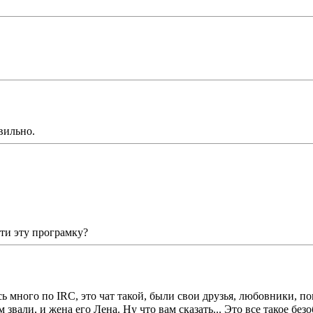
вильно.
йти эту програмку?
ась много по IRC, это чат такой, были свои друзья, любовники, 
вали, и жена его Лена. Ну что вам сказать... Это все такое без