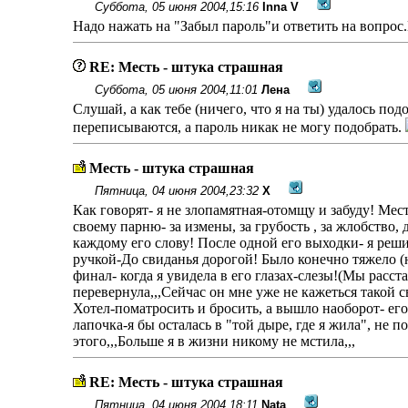
Суббота, 05 июня 2004,15:16
Inna V
Надо нажать на "Забыл пароль"и ответить на вопрос.
RE: Месть - штука страшная
Суббота, 05 июня 2004,11:01
Лена
Слушай, а как тебе (ничего, что я на ты) удалось по
переписываются, а пароль никак не могу подобрать.
Месть - штука страшная
Пятница, 04 июня 2004,23:32
Х
Как говорят- я не злопамятная-отомщу и забуду! Мест
своему парню- за измены, за грубость , за жлобство,
каждому его слову! После одной его выходки- я решил
ручкой-До свиданья дорогой! Было конечно тяжело (но 
финал- когда я увидела в его глазах-слезы!(Мы расста
перевернула,,,Сейчас он мне уже не кажеться такой с
Хотел-поматросить и бросить, а вышло наоборот- его
лапочка-я бы осталась в "той дыре, где я жила", не п
этого,,,Больше я в жизни никому не мстила,,,
RE: Месть - штука страшная
Пятница, 04 июня 2004,18:11
Nata