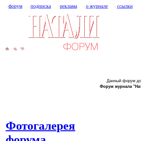
форум
подписка
реклама
о журнале
ссылки
Данный форум до
Форум журнала "Ната
Фотогалерея
форума