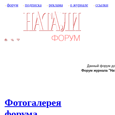
форум
подписка
реклама
о журнале
ссылки
Данный форум до
Форум журнала "Ната
Фотогалерея
форума