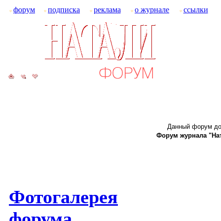
форум
подписка
реклама
о журнале
ссылки
Данный форум до
Форум журнала "Ната
Фотогалерея
форума