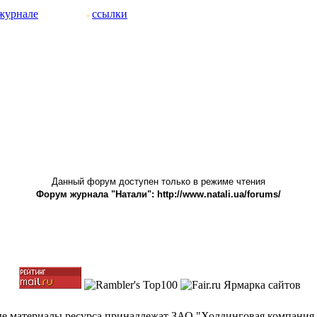
журнале
ссылки
Данный форум доступен только в режиме чтения
Форум журнала "Натали": http://www.natali.ua/forums/
ные материалы ресурса принадлежат ЗАО "Холдинговая компания