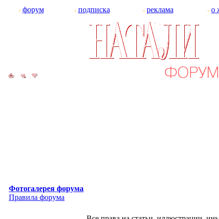
форум
подписка
реклама
о 
Фотогалерея форума
Правила форума
Все права на статьи, иллюстрации, и