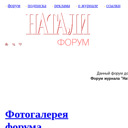
форум
подписка
реклама
о журнале
ссылки
Данный форум до
Форум журнала "Ната
Фотогалерея
форума