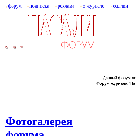
форум
подписка
реклама
о журнале
ссылки
Данный форум до
Форум журнала "Ната
Фотогалерея
форума