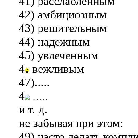
41) расслабленным
42) амбициозным
43) решительным
44) надежным
45) увлеченным
4
вежливым
47).....
4
.....
и т. д.
не забывая при этом:
49) часто делать комп