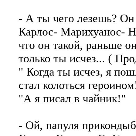
- А ты чего лезешь? Он
Карлос- Марихуанос- На
что он такой, раньше о
только ты исчез... ( П
" Когда ты исчез, я пош
стал колоться героином
"А я писал в чайник!"
- Ой, папуля прикондыб