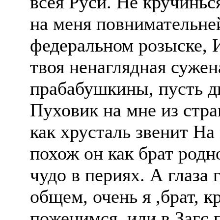
всея Руси. Не кручиньс
на меня повнимательней
федеральном розыске, И
твоя ненаглядная сужен
прабабушкины, пусть д
Пуховик на мне из стр
как хрусталь звенит На
похож он как брат родн
чудо в периях. А глаза 
общем, очень я ,брат, 
поженимся, или в Загс 