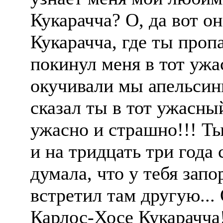
Кукарачча? О, да вот о
Кукарачча, где ты проп
покинул меня в тот уж
окучивали мы апельсин
сказал ты в тот ужасн
ужасно и страшно!!! Ты
и на тридцать три года 
думала, что у тебя запо
встретил там другую... 
Карлос-Хосе Кукарачча!