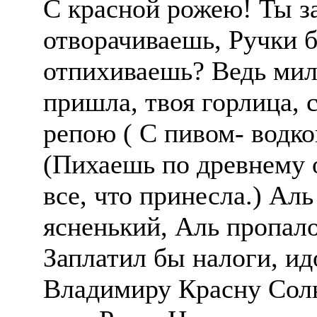
С красной рожею! Ты за
отворачиваешь, Ручки б
отпихиваешь? Ведь мил
пришла, твоя горлица, 
репою ( С пивом- водк
(Пихаешь по древнему 
все, что принесла.) Аль
ясненький, Аль пропало 
Заплатил бы налоги, и
Владимиру Красну Сол